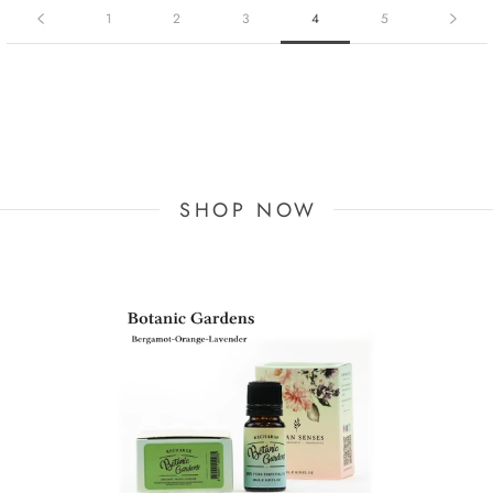
1
2
3
4
5
SHOP NOW